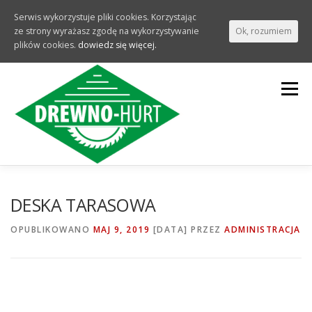
Serwis wykorzystuje pliki cookies. Korzystając
ze strony wyrażasz zgodę na wykorzystywanie
Ok, rozumiem
plików cookies.
dowiedz się więcej.
Przeskocz do treści
Menu
DESKA TARASOWA
OPUBLIKOWANO
MAJ 9, 2019
[DATA]
PRZEZ
ADMINISTRACJA