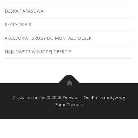
DESKA TARASOWA
PŁYTY OSB 3
AKCESORIA I ŚRUBY DO MONTAŻU DESEK
NAJNOWSZE W NASZEJ OFERCIE
Prawa autorskie © 2026 Drewno
–
OnePress
motyw wg
FameThemes